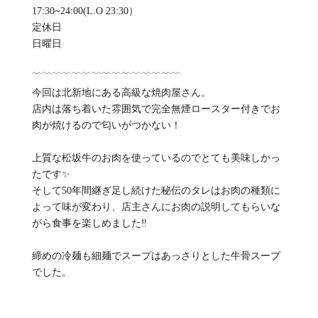
17:30~24:00(L.O 23:30）
定休日
日曜日
﹋﹋﹋﹋﹋﹋﹋﹋﹋﹋﹋﹋﹋﹋﹋
今回は北新地にある高級な焼肉屋さん。
店内は落ち着いた雰囲気で完全無煙ロースター付きでお
肉が焼けるので匂いがつかない！
上質な松坂牛のお肉を使っているのでとても美味しかっ
たです✨
そして50年間継ぎ足し続けた秘伝のタレはお肉の種類に
よって味が変わり、店主さんにお肉の説明してもらいな
がら食事を楽しめました‼️
締めの冷麺も細麺でスープはあっさりとした牛骨スープ
でした。