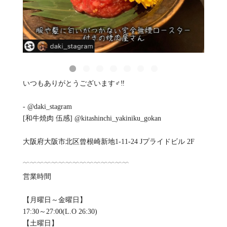
いつもありがとうございます‍♂️‼️
- @daki_stagram
[和牛焼肉 伍感] @kitashinchi_yakiniku_gokan
大阪府大阪市北区曾根崎新地1-11-24 Jプライドビル 2F
﹋﹋﹋﹋﹋﹋﹋﹋﹋﹋﹋﹋﹋﹋﹋
営業時間
【月曜日～金曜日】
17:30～27:00(L.O 26:30)
【土曜日】