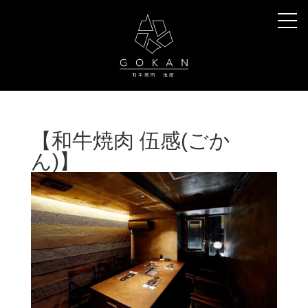
【和牛焼肉 伍感(ごか
ん)】