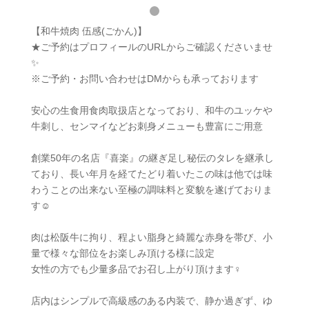
【和牛焼肉 伍感(ごかん)】
★ご予約はプロフィールのURLからご確認くださいませ
✨
※ご予約・お問い合わせはDMからも承っております
安心の生食用食肉取扱店となっており、和牛のユッケや
牛刺し、センマイなどお刺身メニューも豊富にご用意
創業50年の名店『喜楽』の継ぎ足し秘伝のタレを継承し
ており、長い年月を経てたどり着いたこの味は他では味
わうことの出来ない至極の調味料と変貌を遂げておりま
す☺️
肉は松阪牛に拘り、程よい脂身と綺麗な赤身を帯び、小
量で様々な部位をお楽しみ頂ける様に設定
女性の方でも少量多品でお召し上がり頂けます‍♀️
店内はシンプルで高級感のある内装で、静か過ぎず、ゆ