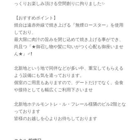
っくりお楽しみ頂ける空間創りに拘りました✨
【おすすめポイント】
焼台は遠赤外線で焼き上げる『無煙ロースター』を使用
しており、
最大限に肉汁の旨みを閉じ込めて焼き上げる事ができ、
尚且つ『★御召し物や髪に匂いがつく心配も御座いませ
ん★』‍♂️❗
北新地という地で同伴などが多い中、重宝してもらえる
よう設備にも気を遣っております。
個室のご用意もありますので、デートだけでなく、会食
や接待としても幅広くご利用下さいませ
北新地ホテルモントレ・ル・フレール様隣のビル2階とな
っております
皆様のお越しを心よりお待ちしております