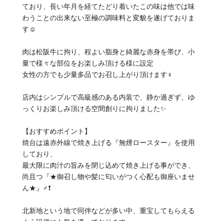
ており、長い年月を経てたどり着いたこの味は他では味
わうことの出来ない至極の調味料と変貌を遂げておりま
す☺️
肉は松阪牛に拘り、程よい脂身と綺麗な赤身を帯び、小
量で様々な部位をお楽しみ頂ける様に設定
女性の方でも少量多品でお召し上がり頂けます‍♀️
店内はシンプルで高級感のある内装で、静か過ぎず、ゆ
っくりお楽しみ頂ける空間創りに拘りました✨
【おすすめポイント】
焼台は遠赤外線で焼き上げる『無煙ロースター』を使用
しており、
最大限に肉汁の旨みを閉じ込めて焼き上げる事ができ、
尚且つ『★御召し物や髪に匂いがつく心配も御座いませ
ん★』‍♂️❗
北新地という地で同伴などが多い中、重宝してもらえる