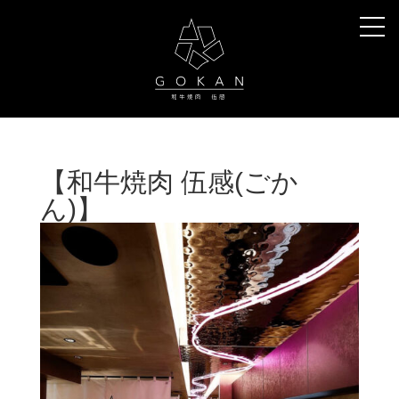
【和牛焼肉 伍感(ごか
ん)】