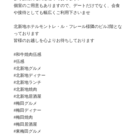
個室のご用意もありますので、デートだけでなく、会食
や接待としても幅広くご利用下さいませ
北新地ホテルモントレ・ル・フレール様隣のビル2階とな
っております
皆様のお越しを心よりお待ちしております
#和牛焼肉伍感
#伍感
#北新地グルメ
#北新地ディナー
#北新地ランチ
#北新地焼肉
#北新地居酒屋
#梅田グルメ
#梅田ディナー
#梅田焼肉
#梅田居酒屋
#東梅田グルメ