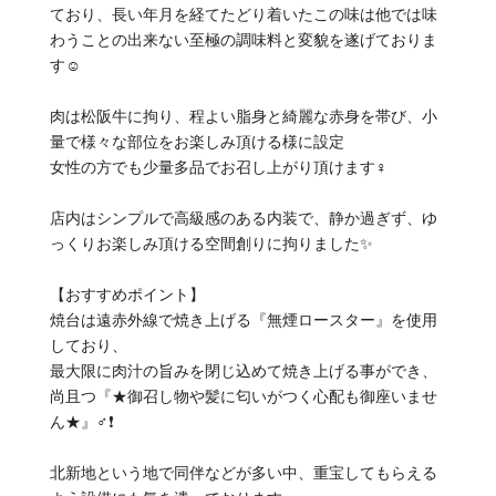
ており、長い年月を経てたどり着いたこの味は他では味
わうことの出来ない至極の調味料と変貌を遂げておりま
す☺️
肉は松阪牛に拘り、程よい脂身と綺麗な赤身を帯び、小
量で様々な部位をお楽しみ頂ける様に設定
女性の方でも少量多品でお召し上がり頂けます‍♀️
店内はシンプルで高級感のある内装で、静か過ぎず、ゆ
っくりお楽しみ頂ける空間創りに拘りました✨
【おすすめポイント】
焼台は遠赤外線で焼き上げる『無煙ロースター』を使用
しており、
最大限に肉汁の旨みを閉じ込めて焼き上げる事ができ、
尚且つ『★御召し物や髪に匂いがつく心配も御座いませ
ん★』‍♂️❗
北新地という地で同伴などが多い中、重宝してもらえる