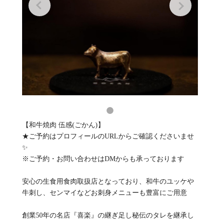
【和牛焼肉 伍感(ごかん)】
★ご予約はプロフィールのURLからご確認くださいませ
✨
※ご予約・お問い合わせはDMからも承っております
安心の生食用食肉取扱店となっており、和牛のユッケや
牛刺し、センマイなどお刺身メニューも豊富にご用意
創業50年の名店『喜楽』の継ぎ足し秘伝のタレを継承し