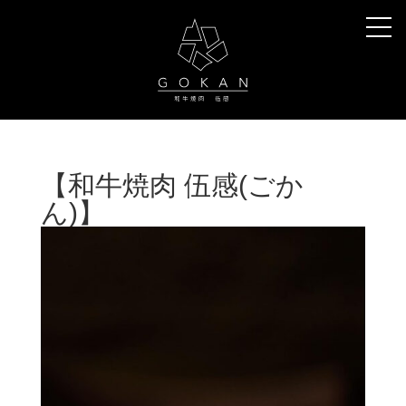
【和牛焼肉 伍感(ごか
ん)】