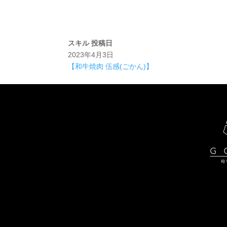
スキル
投稿日
2023年4月3日
【和牛焼肉 伍感(ごかん)】