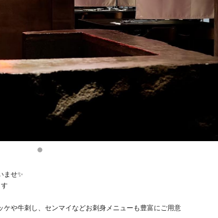
いませ✨
ます
ッケや牛刺し、センマイなどお刺身メニューも豊富にご用意