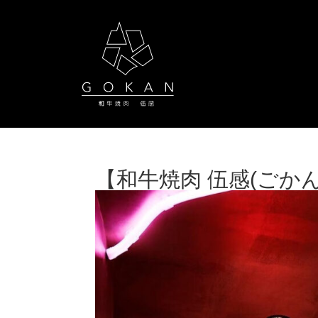
【和牛焼肉 伍感(ごかん