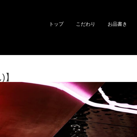
トップ
こだわり
お品書き
)】