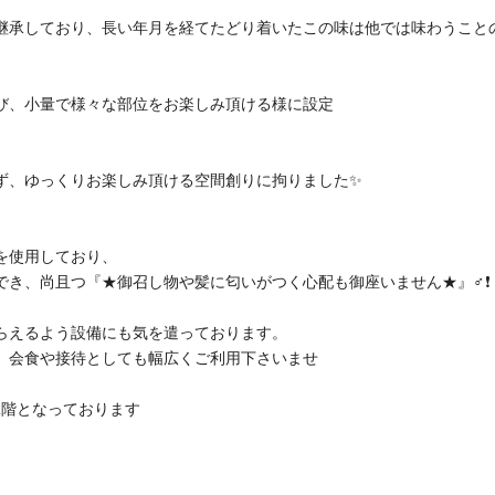
を継承しており、長い年月を経てたどり着いたこの味は他では味わうこと
び、小量で様々な部位をお楽しみ頂ける様に設定
ず、ゆっくりお楽しみ頂ける空間創りに拘りました✨
を使用しており、
き、尚且つ『★御召し物や髪に匂いがつく心配も御座いません★』‍♂️❗
らえるよう設備にも気を遣っております。
、会食や接待としても幅広くご利用下さいませ
2階となっております