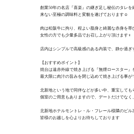
創業50年の名店『喜楽』の継ぎ足し秘伝のタレ
来ない至極の調味料と変貌を遂げております☺️
肉は松阪牛に拘り、程よい脂身と綺麗な赤身を帯
女性の方でも少量多品でお召し上がり頂けます‍♀️
店内はシンプルで高級感のある内装で、静か過ぎ
【おすすめポイント】
焼台は遠赤外線で焼き上げる『無煙ロースター』
最大限に肉汁の旨みを閉じ込めて焼き上げる事がで
北新地という地で同伴などが多い中、重宝しても
個室のご用意もありますので、デートだけでなく
北新地ホテルモントレ・ル・フレール様隣のビル
皆様のお越しを心よりお待ちしております