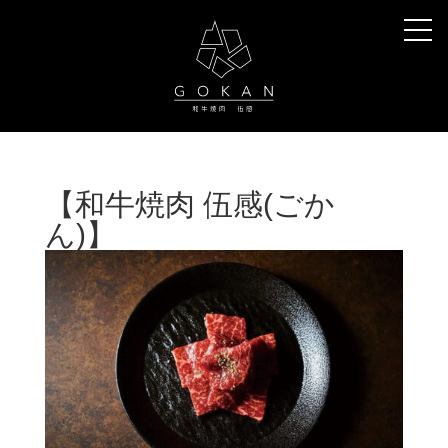
【和牛焼肉 伍感(ごか
ん)】