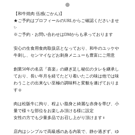
【和牛焼肉 伍感(ごかん)】
★ご予約はプロフィールのURLからご確認くださいませ
✨
※ご予約・お問い合わせはDMからも承っております
安心の生食用食肉取扱店となっており、和牛のユッケや
牛刺し、センマイなどお刺身メニューも豊富にご用意
創業50年の名店『喜楽』の継ぎ足し秘伝のタレを継承し
ており、長い年月を経てたどり着いたこの味は他では味
わうことの出来ない至極の調味料と変貌を遂げておりま
す☺️
肉は松阪牛に拘り、程よい脂身と綺麗な赤身を帯び、小
量で様々な部位をお楽しみ頂ける様に設定
女性の方でも少量多品でお召し上がり頂けます‍♀️
店内はシンプルで高級感のある内装で、静か過ぎず、ゆ