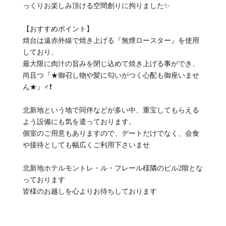
っくりお楽しみ頂ける空間創りに拘りました✨
【おすすめポイント】
焼台は遠赤外線で焼き上げる『無煙ロースター』を使用
しており、
最大限に肉汁の旨みを閉じ込めて焼き上げる事ができ、
尚且つ『★御召し物や髪に匂いがつく心配も御座いませ
ん★』‍♂️❗
北新地という地で同伴などが多い中、重宝してもらえる
よう設備にも気を遣っております。
個室のご用意もありますので、デートだけでなく、会食
や接待としても幅広くご利用下さいませ
北新地ホテルモントレ・ル・フレール様隣のビル2階とな
っております
皆様のお越しを心よりお待ちしております