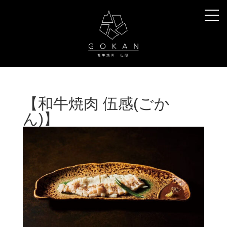
【和牛焼肉 伍感(ごか
ん)】