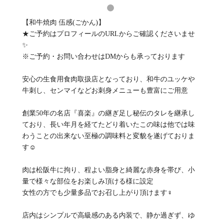
【和牛焼肉 伍感(ごかん)】
★ご予約はプロフィールのURLからご確認くださいませ
✨
※ご予約・お問い合わせはDMからも承っております
安心の生食用食肉取扱店となっており、和牛のユッケや
牛刺し、センマイなどお刺身メニューも豊富にご用意
創業50年の名店『喜楽』の継ぎ足し秘伝のタレを継承し
ており、長い年月を経てたどり着いたこの味は他では味
わうことの出来ない至極の調味料と変貌を遂げておりま
す☺️
肉は松阪牛に拘り、程よい脂身と綺麗な赤身を帯び、小
量で様々な部位をお楽しみ頂ける様に設定
女性の方でも少量多品でお召し上がり頂けます‍♀️
店内はシンプルで高級感のある内装で、静か過ぎず、ゆ