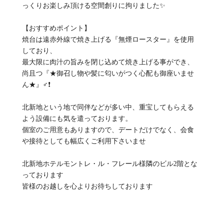
っくりお楽しみ頂ける空間創りに拘りました✨
【おすすめポイント】
焼台は遠赤外線で焼き上げる『無煙ロースター』を使用
しており、
最大限に肉汁の旨みを閉じ込めて焼き上げる事ができ、
尚且つ『★御召し物や髪に匂いがつく心配も御座いませ
ん★』‍♂️❗
北新地という地で同伴などが多い中、重宝してもらえる
よう設備にも気を遣っております。
個室のご用意もありますので、デートだけでなく、会食
や接待としても幅広くご利用下さいませ
北新地ホテルモントレ・ル・フレール様隣のビル2階とな
っております
皆様のお越しを心よりお待ちしております