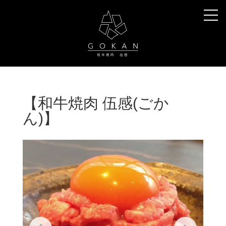
【和牛焼肉 伍感(ごか
ん)】