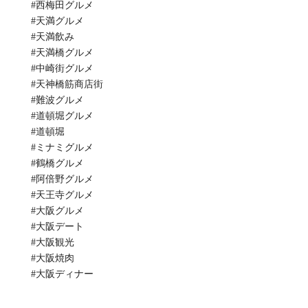
#西梅田グルメ
#天満グルメ
#天満飲み
#天満橋グルメ
#中崎街グルメ
#天神橋筋商店街
#難波グルメ
#道頓堀グルメ
#道頓堀
#ミナミグルメ
#鶴橋グルメ
#阿倍野グルメ
#天王寺グルメ
#大阪グルメ
#大阪デート
#大阪観光
#大阪焼肉
#大阪ディナー