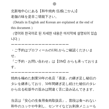
北新地中心にある【和牛焼肉 伍感(ごかん)】
老舗の味を是非ご堪能下さい。
（Details in English and Korean are explained at the end of
this document.）
（영어와 한국어로 된 자세한 내용은 마지막에 설명되어 있습
니다.）
ーーーーーーーーーーーーーーーーー
・ご予約はプロフィールのURLからご確認くださいま
せ。
『ご予約・お問い合わせ』は【DM】からも承っておりま
す。
ーーーーーーーーーーーーーーーーー
焼肉を極めた創業50年の名店『喜楽』の継ぎ足し秘伝の
タレを継承しており、50年間継ぎ足し続けた秘伝のタレ
から出る松坂牛の旨みは間違く舌に染み込んできます。
当店は『安心の生食用食肉取扱店』。普段は食べれない
和牛のユッケや牛刺し、センマイなどお刺身メニューも