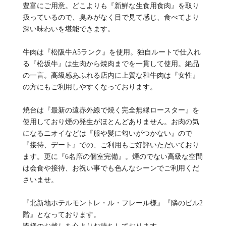
豊富にご用意。どこよりも『新鮮な生食用食肉』を取り
扱っているので、臭みがなく目で見て感じ、食べてより
深い味わいを堪能できます。
牛肉は『松阪牛A5ランク』を使用。独自ルートで仕入れ
る『松坂牛』は生肉から焼肉までを一貫して使用。絶品
の一言。高級感あふれる店内に上質な和牛肉は『女性』
の方にもご利用しやすくなっております。
焼台は『最新の遠赤外線で焼く完全無縁ロースター』を
使用しており煙の発生がほとんどありません。お肉の気
になるニオイなどは『服や髪に匂いがつかない』ので
『接待、デート』での、ご利用もご好評いただいており
ます。更に『6名席の個室完備』。煙のでない高級な空間
は会食や接待、お祝い事でも色んなシーンでご利用くだ
さいませ。
『北新地ホテルモントレ・ル・フレール様』『隣のビル2
階』となっております。