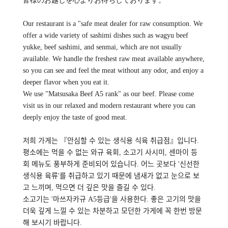
皆様のお越しを心よりお待ちしております。
Our restaurant is a "safe meat dealer for raw consumption. We
offer a wide variety of sashimi dishes such as wagyu beef
yukke, beef sashimi, and senmai, which are not usually
available. We handle the freshest raw meat available anywhere,
so you can see and feel the meat without any odor, and enjoy a
deeper flavor when you eat it.
We use "Matsusaka Beef A5 rank" as our beef. Please come
visit us in our relaxed and modern restaurant where you can
deeply enjoy the taste of good meat.
저희 가게는 『안심할 수 있는 생식용 식육 취급점』입니다.
평소에는 먹을 수 없는 와규 육회, 소고기 사시미, 센마이 등
회 메뉴도 풍부하게 준비되어 있습니다. 어느 곳보다 '신선한
생식용 육류'를 취급하고 있기 때문에 냄새가 없고 눈으로 보
고 느끼며, 먹으면 더 깊은 맛을 즐길 수 있다.
소고기는 '마쓰자카규 A5등급'을 사용한다. 좋은 고기의 맛을
더욱 깊게 느낄 수 있는 차분하고 모던한 가게에 꼭 한번 방문
해 보시기 바랍니다.