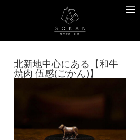
北新地中心にある【和牛
焼肉 伍感(ごかん)】