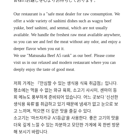
皆様のお越しを心よりお待ちしております。
Our restaurant is a "safe meat dealer for raw consumption. We
offer a wide variety of sashimi dishes such as wagyu beef
yukke, beef sashimi, and senmai, which are not usually
available. We handle the freshest raw meat available anywhere,
so you can see and feel the meat without any odor, and enjoy a
deeper flavor when you eat it.
We use "Matsusaka Beef A5 rank" as our beef. Please come
visit us in our relaxed and modern restaurant where you can
deeply enjoy the taste of good meat.
저희 가게는 『안심할 수 있는 생식용 식육 취급점』입니다.
평소에는 먹을 수 없는 와규 육회, 소고기 사시미, 센마이 등
회 메뉴도 풍부하게 준비되어 있습니다. 어느 곳보다 '신선한
생식용 육류'를 취급하고 있기 때문에 냄새가 없고 눈으로 보
고 느끼며, 먹으면 더 깊은 맛을 즐길 수 있다.
소고기는 '마쓰자카규 A5등급'을 사용한다. 좋은 고기의 맛을
더욱 깊게 느낄 수 있는 차분하고 모던한 가게에 꼭 한번 방문
해 보시기 바랍니다.