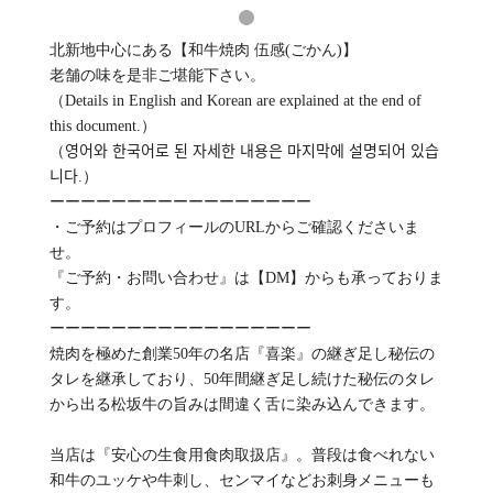
北新地中心にある【和牛焼肉 伍感(ごかん)】
老舗の味を是非ご堪能下さい。
（Details in English and Korean are explained at the end of
this document.）
（영어와 한국어로 된 자세한 내용은 마지막에 설명되어 있습
니다.）
ーーーーーーーーーーーーーーーーー
・ご予約はプロフィールのURLからご確認くださいま
せ。
『ご予約・お問い合わせ』は【DM】からも承っておりま
す。
ーーーーーーーーーーーーーーーーー
焼肉を極めた創業50年の名店『喜楽』の継ぎ足し秘伝の
タレを継承しており、50年間継ぎ足し続けた秘伝のタレ
から出る松坂牛の旨みは間違く舌に染み込んできます。
当店は『安心の生食用食肉取扱店』。普段は食べれない
和牛のユッケや牛刺し、センマイなどお刺身メニューも