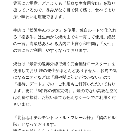
豊富にご用意。どこよりも『新鮮な生食用食肉』を取り
扱っているので、臭みがなく目で見て感じ、食べてより
深い味わいを堪能できます。
牛肉は『松阪牛A5ランク』を使用。独自ルートで仕入れ
る『松坂牛』は生肉から焼肉までを一貫して使用。絶品
の一言。高級感あふれる店内に上質な和牛肉は『女性』
の方にもご利用しやすくなっております。
焼台は『最新の遠赤外線で焼く完全無縁ロースター』を
使用しており 煙の発生がほとんどありません。お肉の気
になるニオイなどは『服や髪に匂いがつかない』ので
『接待、デート』での、ご利用もご好評いただいており
ます。更に『6名席の個室完備』。煙のでない高級な空間
は会食や接待、お祝い事でも色んなシーンでご利用くだ
さいませ。
『北新地ホテルモントレ・ル・フレール様』『隣のビル2
階』となっております。