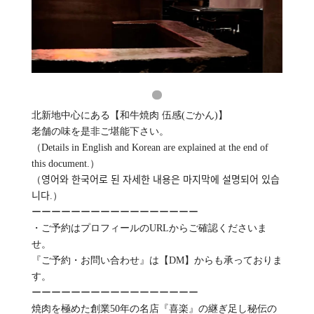
北新地中心にある【和牛焼肉 伍感(ごかん)】
老舗の味を是非ご堪能下さい。
（Details in English and Korean are explained at the end of
this document.）
（영어와 한국어로 된 자세한 내용은 마지막에 설명되어 있습
니다.）
ーーーーーーーーーーーーーーーーー
・ご予約はプロフィールのURLからご確認くださいま
せ。
『ご予約・お問い合わせ』は【DM】からも承っておりま
す。
ーーーーーーーーーーーーーーーーー
焼肉を極めた創業50年の名店『喜楽』の継ぎ足し秘伝の