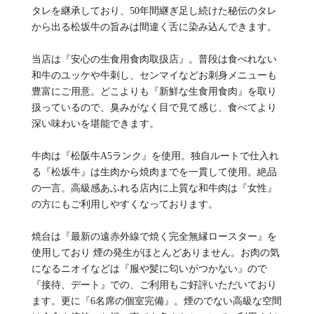
タレを継承しており、50年間継ぎ足し続けた秘伝のタレ
から出る松坂牛の旨みは間違く舌に染み込んできます。
当店は『安心の生食用食肉取扱店』。普段は食べれない
和牛のユッケや牛刺し、センマイなどお刺身メニューも
豊富にご用意。どこよりも『新鮮な生食用食肉』を取り
扱っているので、臭みがなく目で見て感じ、食べてより
深い味わいを堪能できます。
牛肉は『松阪牛A5ランク』を使用。独自ルートで仕入れ
る『松坂牛』は生肉から焼肉までを一貫して使用。絶品
の一言。高級感あふれる店内に上質な和牛肉は『女性』
の方にもご利用しやすくなっております。
焼台は『最新の遠赤外線で焼く完全無縁ロースター』を
使用しており 煙の発生がほとんどありません。お肉の気
になるニオイなどは『服や髪に匂いがつかない』ので
『接待、デート』での、ご利用もご好評いただいており
ます。更に『6名席の個室完備』。煙のでない高級な空間