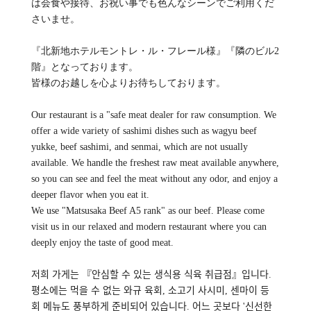
は会食や接待、お祝い事でも色んなシーンでご利用くだ
さいませ。
『北新地ホテルモントレ・ル・フレール様』『隣のビル2
階』となっております。
皆様のお越しを心よりお待ちしております。
Our restaurant is a "safe meat dealer for raw consumption. We
offer a wide variety of sashimi dishes such as wagyu beef
yukke, beef sashimi, and senmai, which are not usually
available. We handle the freshest raw meat available anywhere,
so you can see and feel the meat without any odor, and enjoy a
deeper flavor when you eat it.
We use "Matsusaka Beef A5 rank" as our beef. Please come
visit us in our relaxed and modern restaurant where you can
deeply enjoy the taste of good meat.
저희 가게는 『안심할 수 있는 생식용 식육 취급점』입니다.
평소에는 먹을 수 없는 와규 육회, 소고기 사시미, 센마이 등
회 메뉴도 풍부하게 준비되어 있습니다. 어느 곳보다 '신선한