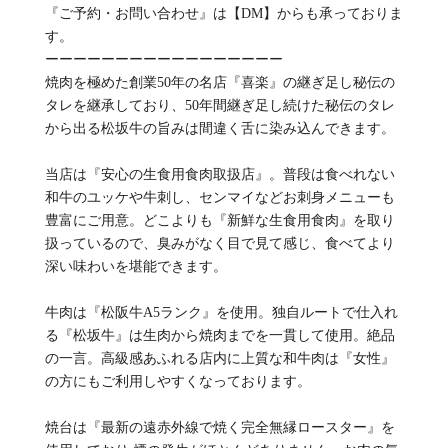
『ご予約・お問い合わせ』は【DM】からも承っておりま
す。
ーーーーーーーーーーーーーーーーー
焼肉を極めた創業50年の名店『喜楽』の継ぎ足し秘伝の
タレを継承しており、50年間継ぎ足し続けた秘伝のタレ
から出る松坂牛の旨みは間違く舌に染み込んできます。
当店は『安心の生食用食肉取扱店』。普段は食べれない
和牛のユッケや牛刺し、センマイなどお刺身メニューも
豊富にご用意。どこよりも『新鮮な生食用食肉』を取り
扱っているので、臭みがなく目で見て感じ、食べてより
深い味わいを堪能できます。
牛肉は『松阪牛A5ランク』を使用。独自ルートで仕入れ
る『松坂牛』は生肉から焼肉までを一貫して使用。絶品
の一言。高級感あふれる店内に上質な和牛肉は『女性』
の方にもご利用しやすくなっております。
焼台は『最新の遠赤外線で焼く完全無縁ロースター』を