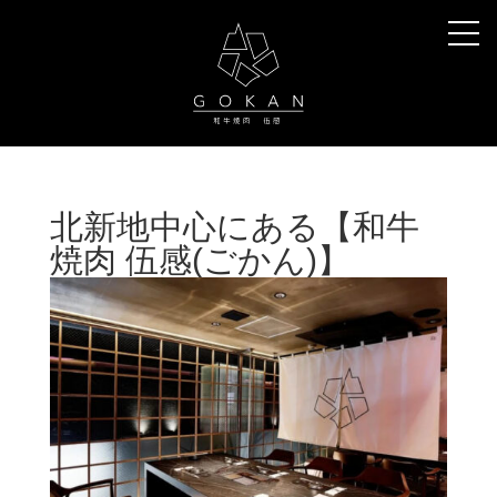
北新地中心にある【和牛
焼肉 伍感(ごかん)】