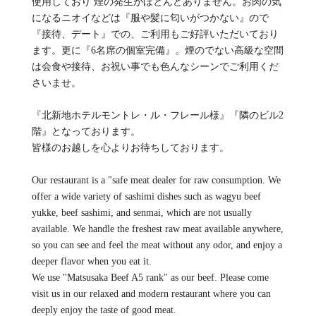
使用しており 煙の発生がほとんどありません。お肉の気
になるニオイなどは『服や髪に匂いがつかない』ので
『接待、デート』での、ご利用もご好評いただいており
ます。更に『6名席の個室完備』。煙のでない高級な空間
は会食や接待、お祝い事でも色んなシーンでご利用くだ
さいませ。
『北新地ホテルモントレ・ル・フレール様』『隣のビル2
階』となっております。
皆様のお越しを心よりお待ちしております。
Our restaurant is a "safe meat dealer for raw consumption. We
offer a wide variety of sashimi dishes such as wagyu beef
yukke, beef sashimi, and senmai, which are not usually
available. We handle the freshest raw meat available anywhere,
so you can see and feel the meat without any odor, and enjoy a
deeper flavor when you eat it.
We use "Matsusaka Beef A5 rank" as our beef. Please come
visit us in our relaxed and modern restaurant where you can
deeply enjoy the taste of good meat.