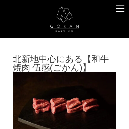
北新地中心にある【和牛
焼肉 伍感(ごかん)】