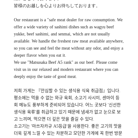
皆様のお越しを心よりお待ちしております。
Our restaurant is a "safe meat dealer for raw consumption. We
offer a wide variety of sashimi dishes such as wagyu beef
yukke, beef sashimi, and senmai, which are not usually
available. We handle the freshest raw meat available anywhere,
so you can see and feel the meat without any odor, and enjoy a
deeper flavor when you eat it.
We use "Matsusaka Beef A5 rank" as our beef. Please come
visit us in our relaxed and modern restaurant where you can
deeply enjoy the taste of good meat.
저희 가게는 『안심할 수 있는 생식용 식육 취급점』입니다.
평소에는 먹을 수 없는 와규 육회, 소고기 사시미, 센마이 등
회 메뉴도 풍부하게 준비되어 있습니다. 어느 곳보다 '신선한
생식용 육류'를 취급하고 있기 때문에 냄새가 없고 눈으로 보
고 느끼며, 먹으면 더 깊은 맛을 즐길 수 있다.
소고기는 '마쓰자카규 A5등급'을 사용한다. 좋은 고기의 맛을
더욱 깊게 느낄 수 있는 차분하고 모던한 가게에 꼭 한번 방문