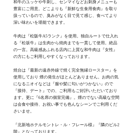
和牛のユッケや牛刺し、センマイなどお刺身メニューも
豊富にご用意。どこよりも『新鮮な生食用食肉』を取り
扱っているので、臭みがなく目で見て感じ、食べてより
深い味わいを堪能できます。
牛肉は『松阪牛A5ランク』を使用。独自ルートで仕入れ
る『松坂牛』は生肉から焼肉までを一貫して使用。絶品
の一言。高級感あふれる店内に上質な和牛肉は『女性』
の方にもご利用しやすくなっております。
焼台は『最新の遠赤外線で焼く完全無縁ロースター』を
使用しており 煙の発生がほとんどありません。お肉の気
になるニオイなどは『服や髪に匂いがつかない』ので
『接待、デート』での、ご利用もご好評いただいており
ます。更に『6名席の個室完備』。煙のでない高級な空間
は会食や接待、お祝い事でも色んなシーンでご利用くだ
さいませ。
『北新地ホテルモントレ・ル・フレール様』『隣のビル2
階』となっております。