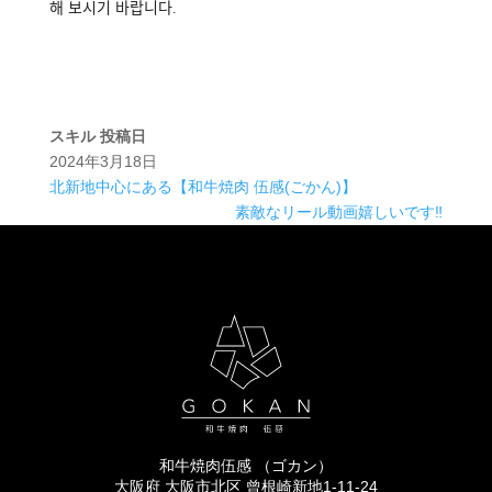
해 보시기 바랍니다.
スキル
投稿日
2024年3月18日
北新地中心にある【和牛焼肉 伍感(ごかん)】
素敵なリール動画嬉しいです‼️⁡
和牛焼肉伍感 （ゴカン）
大阪府 大阪市北区 曾根崎新地1-11-24