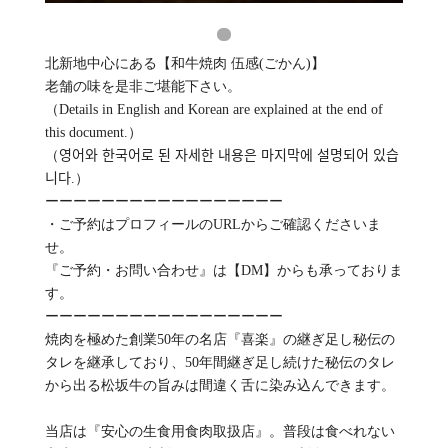
北新地中心にある【和牛焼肉 伍感(ごかん)】
老舗の味を是非ご堪能下さい。
（Details in English and Korean are explained at the end of
this document.）
（영어와 한국어로 된 자세한 내용은 마지막에 설명되어 있습
니다.）
ーーーーーーーーーーーーーーーーー
・ご予約はプロフィールのURLからご確認くださいま
せ。
『ご予約・お問い合わせ』は【DM】からも承っておりま
す。
ーーーーーーーーーーーーーーーーー
焼肉を極めた創業50年の名店『喜楽』の継ぎ足し秘伝の
タレを継承しており、50年間継ぎ足し続けた秘伝のタレ
から出る松坂牛の旨みは間違く舌に染み込んできます。
当店は『安心の生食用食肉取扱店』。普段は食べれない