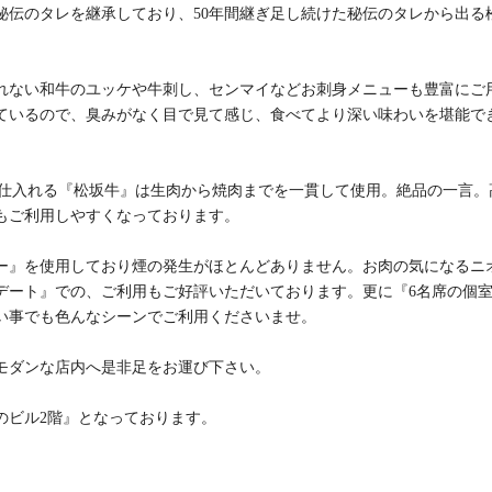
し秘伝のタレを継承しており、50年間継ぎ足し続けた秘伝のタレから出る
れない和牛のユッケや牛刺し、センマイなどお刺身メニューも豊富にご
るので、臭みがなく目で見て感じ、食べてより深い味わいを堪能で
゙仕入れる『松坂牛』は生肉から焼肉までを一貫して使用。絶品の一言。
もご利用しやすくなっております。
ー』を使用しており煙の発生がほとんどありません。お肉の気になるニ
デート』での、ご利用もご好評いただいております。更に『6名席の個
でも色んなシーンでご利用くださいませ。
ダンな店内へ是非足をお運び下さい。
ビル2階』となっております。