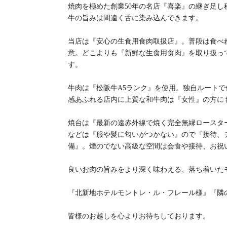
焼肉を極めた創業50年の名店『喜楽』の継ぎ足
牛の旨みは間違く舌に染み込んできます。
当店は『安心の生食用食肉取扱店』。普段は食べ
意。どこよりも『新鮮な生食用食肉』を取り扱ってい
す。
牛肉は『松阪牛A5ランク』を使用。独自ルートて
感あふれる店内に上質な和牛肉は『女性』の方に
焼台は『最新の遠赤外線で焼く完全無縁ロースタ
などは『服や髪に匂いがつかない』ので『接待、
備』。煙のでない高級な空間は会食や接待、お祝い事
良いお肉の旨みをより深く味わえる、落ち着いたモ
『北新地ホテルモントレ・ル・フレール様』『隣の
皆様のお越しを心よりお待ちしております。