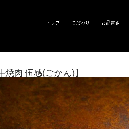
トップ
こだわり
お品書き
焼肉 伍感(ごかん)】