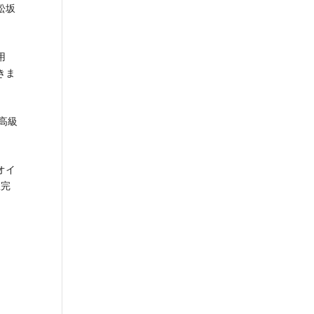
松坂
用
きま
高級
オイ
室完