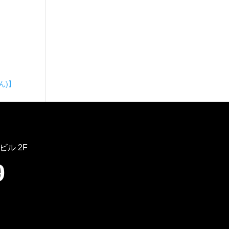
ん)】
ビル 2F
9