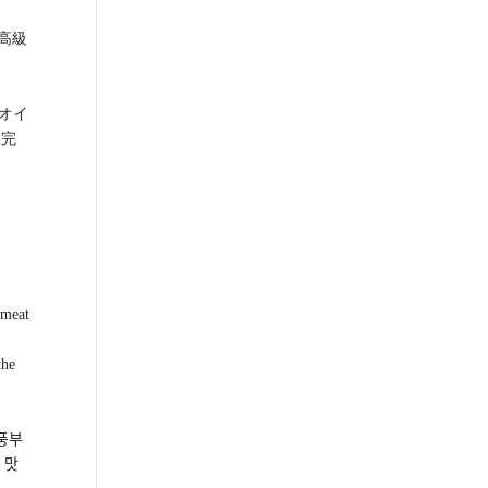
高級
ニオイ
室完
 meat
the
풍부
 맛