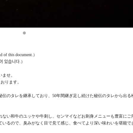
end of this document.）
ᅬ어 있습니다.）
さいませ。
ております。
し秘伝のタレを継承しており、50年間継ぎ足し続けた秘伝のタレから出る
れない和牛のユッケや牛刺し、センマイなどお刺身メニューも豊富にご
るので、臭みがなく目で見て感じ、食べてより深い味わいを堪能で