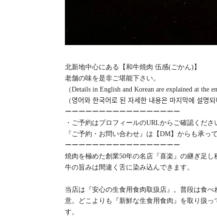
北新地中心にある【和牛焼肉 伍感(ごかん)】
老舗の味を是非ご堪能下さい。
（Details in English and Korean are explained at the 
（영어와 한국어로 된 자세한 내용은 마지막에 설명ᄃ
ーーーーーーーーーーーーーーーーー
・ご予約はプロフィールのURLからご確認くだ
『ご予約・お問い合わせ』は【DM】からも承っ
ーーーーーーーーーーーーーーーーー
焼肉を極めた創業50年の名店『喜楽』の継ぎ足
牛の旨みは間違く舌に染み込んできます。
当店は『安心の生食用食肉取扱店』。普段は食べ
意。どこよりも『新鮮な生食用食肉』を取り扱ってい
す。