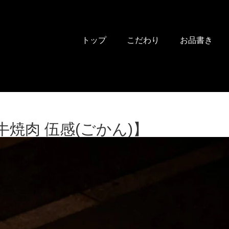
トップ
こだわり
お品書き
焼肉 伍感(ごかん)】