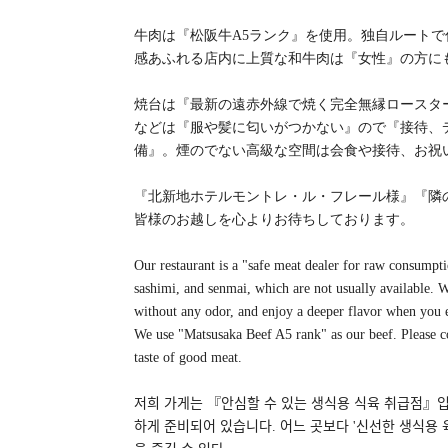
牛肉は『松阪牛A5ランク』を使用。独自ルートて
感あふれる店内に上質な和牛肉は『女性』の方に
焼台は『最新の遠赤外線で焼く完全無縁ロースタ
などは『服や髪に匂いがつかない』ので『接待、
備』。煙のでない高級な空間は会食や接待、お祝い事
『北新地ホテルモントレ・ル・フレール様』『隣の
皆様のお越しを心よりお待ちしております。
Our restaurant is a "safe meat dealer for raw consumpt
sashimi, and senmai, which are not usually available. 
without any odor, and enjoy a deeper flavor when you e
We use "Matsusaka Beef A5 rank" as our beef. Please c
taste of good meat.
저희 가게는 『안심할 수 있는 생식용 식육 취급점』
하게 준비되어 있습니다. 어느 곳보다 '신선한 생식용 