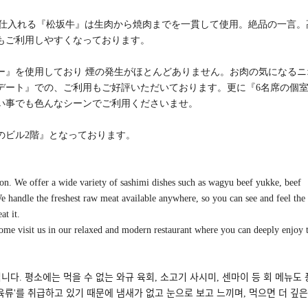
゙仕入れる『松坂牛』は生肉から焼肉までを一貫して使用。絶品の一言。
もご利用しやすくなっております。
ー』を使用しており 煙の発生がほとんどありません。お肉の気になる
デート』での、ご利用もご好評いただいております。更に『6名席の個
でも色んなシーンでご利用くださいませ。
ビル2階』となっております。
ion. We offer a wide variety of sashimi dishes such as wagyu beef yukke, beef
We handle the freshest raw meat available anywhere, so you can see and feel the
at it.
ome visit us in our relaxed and modern restaurant where you can deeply enjoy 
입니다. 평소에는 먹을 수 없는 와규 육회, 소고기 사시미, 센마이 등 회 메뉴도 
육류'를 취급하고 있기 때문에 냄새가 없고 눈으로 보고 느끼며, 먹으면 더 깊은