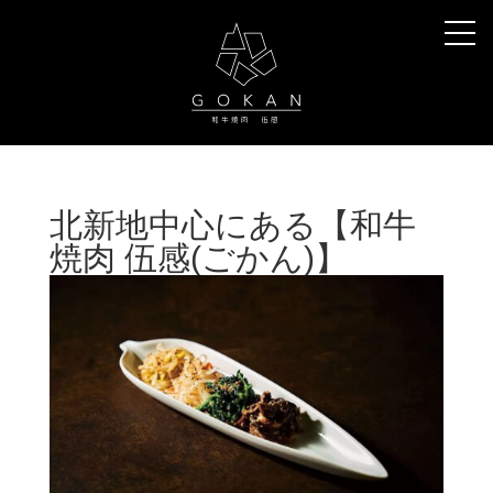
北新地中心にある【和牛
焼肉 伍感(ごかん)】