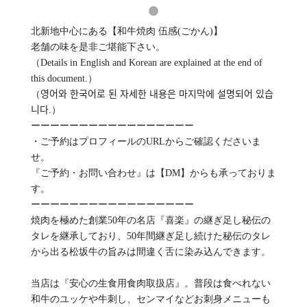
北新地中心にある【和牛焼肉 伍感(ごかん)】
老舗の味を是非ご堪能下さい。
（Details in English and Korean are explained at the end of
this document.）
（영어와 한국어로 된 자세한 내용은 마지막에 설명되어 있습
니다.）
ーーーーーーーーーーーーーーーーー
・ご予約はプロフィールのURLからご確認くださいま
せ。
『ご予約・お問い合わせ』は【DM】からも承っておりま
す。
ーーーーーーーーーーーーーーーーー
焼肉を極めた創業50年の名店『喜楽』の継ぎ足し秘伝の
タレを継承しており、50年間継ぎ足し続けた秘伝のタレ
から出る松坂牛の旨みは間違く舌に染み込んできます。
当店は『安心の生食用食肉取扱店』。普段は食べれない
和牛のユッケや牛刺し、センマイなどお刺身メニューも