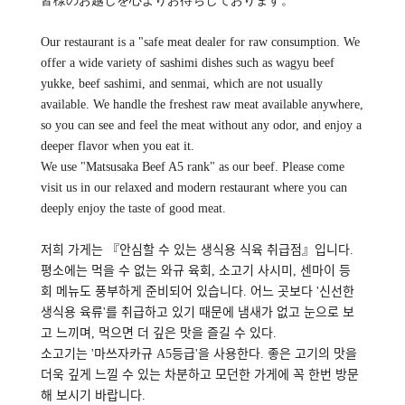
皆様のお越しを心よりお待ちしております。
Our restaurant is a "safe meat dealer for raw consumption. We
offer a wide variety of sashimi dishes such as wagyu beef
yukke, beef sashimi, and senmai, which are not usually
available. We handle the freshest raw meat available anywhere,
so you can see and feel the meat without any odor, and enjoy a
deeper flavor when you eat it.
We use "Matsusaka Beef A5 rank" as our beef. Please come
visit us in our relaxed and modern restaurant where you can
deeply enjoy the taste of good meat.
저희 가게는 『안심할 수 있는 생식용 식육 취급점』입니다.
평소에는 먹을 수 없는 와규 육회, 소고기 사시미, 센마이 등
회 메뉴도 풍부하게 준비되어 있습니다. 어느 곳보다 '신선한
생식용 육류'를 취급하고 있기 때문에 냄새가 없고 눈으로 보
고 느끼며, 먹으면 더 깊은 맛을 즐길 수 있다.
소고기는 '마쓰자카규 A5등급'을 사용한다. 좋은 고기의 맛을
더욱 깊게 느낄 수 있는 차분하고 모던한 가게에 꼭 한번 방문
해 보시기 바랍니다.