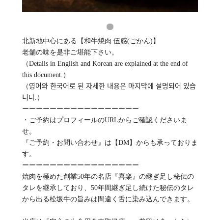
北新地中心にある【和牛焼肉 伍感(ごかん)】
老舗の味を是非ご堪能下さい。
（Details in English and Korean are explained at the end of
this document.）
（영어와 한국어로 된 자세한 내용은 마지막에 설명되어 있습
니다.）
ーーーーーーーーーーーーーーーーー
・ご予約はプロフィールのURLからご確認くださいま
せ。
『ご予約・お問い合わせ』は【DM】からも承っておりま
す。
ーーーーーーーーーーーーーーーーー
焼肉を極めた創業50年の名店『喜楽』の継ぎ足し秘伝の
タレを継承しており、50年間継ぎ足し続けた秘伝のタレ
から出る松坂牛の旨みは間違く舌に染み込んできます。