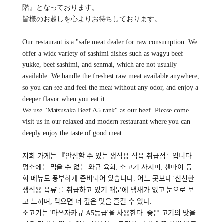
階』となっております。
皆様のお越しを心よりお待ちしております。
Our restaurant is a "safe meat dealer for raw consumption. We
offer a wide variety of sashimi dishes such as wagyu beef
yukke, beef sashimi, and senmai, which are not usually
available. We handle the freshest raw meat available anywhere,
so you can see and feel the meat without any odor, and enjoy a
deeper flavor when you eat it.
We use "Matsusaka Beef A5 rank" as our beef. Please come
visit us in our relaxed and modern restaurant where you can
deeply enjoy the taste of good meat.
저희 가게는 『안심할 수 있는 생식용 식육 취급점』입니다.
평소에는 먹을 수 없는 와규 육회, 소고기 사시미, 센마이 등
회 메뉴도 풍부하게 준비되어 있습니다. 어느 곳보다 '신선한
생식용 육류'를 취급하고 있기 때문에 냄새가 없고 눈으로 보
고 느끼며, 먹으면 더 깊은 맛을 즐길 수 있다.
소고기는 '마쓰자카규 A5등급'을 사용한다. 좋은 고기의 맛을