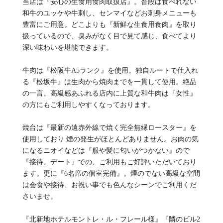
当店は『安心の生食用食肉取扱店』。普段は食べれない
和牛のユッケや牛刺し、センマイなどお刺身メニューも
豊富にご用意。どこよりも『新鮮な生食用食肉』を取り
扱っているので、臭みがなく目で見て感じ、食べてより
深い味わいを堪能できます。
牛肉は『松阪牛A5ランク』を使用。独自ルートで仕入れ
る『松坂牛』は生肉から焼肉までを一貫して使用。絶品
の一言。高級感あふれる店内に上質な和牛肉は『女性』
の方にもご利用しやすくなっております。
焼台は『最新の遠赤外線で焼く完全無縁ロースター』を
使用しており 煙の発生がほとんどありません。お肉の気
になるニオイなどは『服や髪に匂いがつかない』ので
『接待、デート』での、ご利用もご好評いただいており
ます。更に『6名席の個室完備』。煙のでない高級な空間
は会食や接待、お祝い事でも色んなシーンでご利用くだ
さいませ。
『北新地ホテルモントレ・ル・フレール様』『隣のビル2