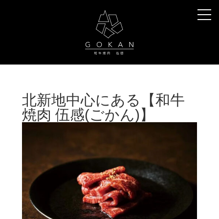
北新地中心にある【和牛
焼肉 伍感(ごかん)】