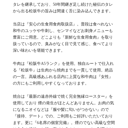
タレを継承しており、50年間継ぎ足し続けた秘伝のタレ
から出る松坂牛の旨みは間違く舌に染み込んできます。
当店は『安心の生食用食肉取扱店』。普段は食べれない
和牛のユッケや牛刺し、センマイなどお刺身メニューも
豊富にご用意。どこよりも『新鮮な生食用食肉』を取り
扱っているので、臭みがなく目で見て感じ、食べてより
深い味わいを堪能できます。
牛肉は『松阪牛A5ランク』を使用。独自ルートで仕入れ
る『松坂牛』は生肉から焼肉までを一貫して使用。絶品
の一言。高級感あふれる店内に上質な和牛肉は『女性』
の方にもご利用しやすくなっております。
焼台は『最新の遠赤外線で焼く完全無縁ロースター』を
使用しており 煙の発生がほとんどありません。お肉の気
になるニオイなどは『服や髪に匂いがつかない』ので
『接待、デート』での、ご利用もご好評いただいており
ます。更に『6名席の個室完備』。煙のでない高級な空間