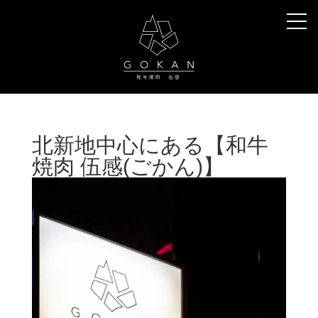
北新地中心にある【和牛
焼肉 伍感(ごかん)】