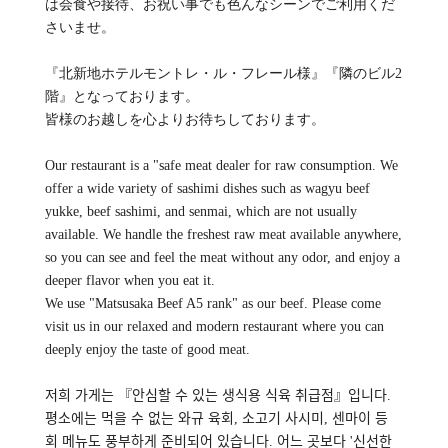
は会食や接待、お祝い事でも色んなシーンでご利用くだ
さいませ。
『北新地ホテルモントレ・ル・フレール様』『隣のビル2
階』となっております。
皆様のお越しを心よりお待ちしております。
Our restaurant is a "safe meat dealer for raw consumption. We
offer a wide variety of sashimi dishes such as wagyu beef
yukke, beef sashimi, and senmai, which are not usually
available. We handle the freshest raw meat available anywhere,
so you can see and feel the meat without any odor, and enjoy a
deeper flavor when you eat it.
We use "Matsusaka Beef A5 rank" as our beef. Please come
visit us in our relaxed and modern restaurant where you can
deeply enjoy the taste of good meat.
저희 가게는 『안심할 수 있는 생식용 식육 취급점』입니다.
평소에는 먹을 수 없는 와규 육회, 소고기 사시미, 센마이 등
회 메뉴도 풍부하게 준비되어 있습니다. 어느 곳보다 '신선한