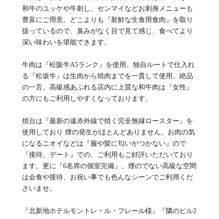
和牛のユッケや牛刺し、センマイなどお刺身メニューも
豊富にご用意。どこよりも『新鮮な生食用食肉』を取り
扱っているので、臭みがなく目で見て感じ、食べてより
深い味わいを堪能できます。
牛肉は『松阪牛A5ランク』を使用。独自ルートで仕入れ
る『松坂牛』は生肉から焼肉までを一貫して使用。絶品
の一言。高級感あふれる店内に上質な和牛肉は『女性』
の方にもご利用しやすくなっております。
焼台は『最新の遠赤外線で焼く完全無縁ロースター』を
使用しており 煙の発生がほとんどありません。お肉の気
になるニオイなどは『服や髪に匂いがつかない』ので
『接待、デート』での、ご利用もご好評いただいており
ます。更に『6名席の個室完備』。煙のでない高級な空間
は会食や接待、お祝い事でも色んなシーンでご利用くだ
さいませ。
『北新地ホテルモントレ・ル・フレール様』『隣のビル2