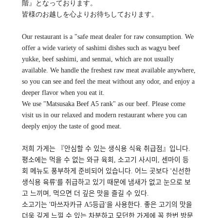
階』となっております。
皆様のお越しを心よりお待ちしております。
Our restaurant is a "safe meat dealer for raw consumption. We
offer a wide variety of sashimi dishes such as wagyu beef
yukke, beef sashimi, and senmai, which are not usually
available. We handle the freshest raw meat available anywhere,
so you can see and feel the meat without any odor, and enjoy a
deeper flavor when you eat it.
We use "Matsusaka Beef A5 rank" as our beef. Please come
visit us in our relaxed and modern restaurant where you can
deeply enjoy the taste of good meat.
저희 가게는 『안심할 수 있는 생식용 식육 취급점』입니다.
평소에는 먹을 수 없는 와규 육회, 소고기 사시미, 센마이 등
회 메뉴도 풍부하게 준비되어 있습니다. 어느 곳보다 '신선한
생식용 육류'를 취급하고 있기 때문에 냄새가 없고 눈으로 보
고 느끼며, 먹으면 더 깊은 맛을 즐길 수 있다.
소고기는 '마쓰자카규 A5등급'을 사용한다. 좋은 고기의 맛을
더욱 깊게 느낄 수 있는 차분하고 모던한 가게에 꼭 한번 방문