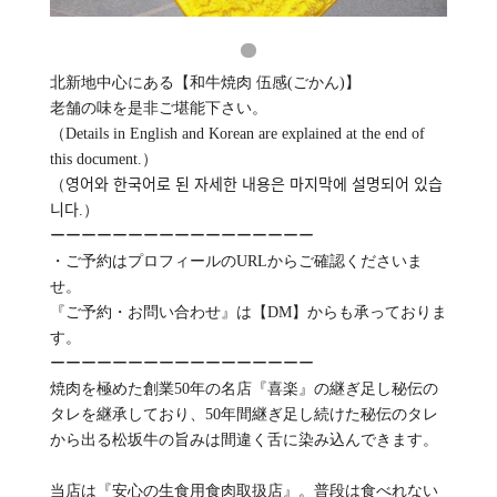
北新地中心にある【和牛焼肉 伍感(ごかん)】
老舗の味を是非ご堪能下さい。
（Details in English and Korean are explained at the end of
this document.）
（영어와 한국어로 된 자세한 내용은 마지막에 설명되어 있습
니다.）
ーーーーーーーーーーーーーーーーー
・ご予約はプロフィールのURLからご確認くださいま
せ。
『ご予約・お問い合わせ』は【DM】からも承っておりま
す。
ーーーーーーーーーーーーーーーーー
焼肉を極めた創業50年の名店『喜楽』の継ぎ足し秘伝の
タレを継承しており、50年間継ぎ足し続けた秘伝のタレ
から出る松坂牛の旨みは間違く舌に染み込んできます。
当店は『安心の生食用食肉取扱店』。普段は食べれない