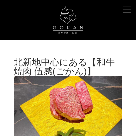
北新地中心にある【和牛
焼肉 伍感(ごかん)】