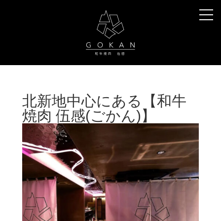
北新地中心にある【和牛
焼肉 伍感(ごかん)】