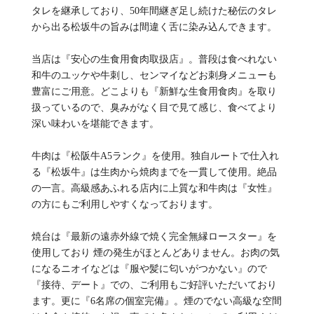
タレを継承しており、50年間継ぎ足し続けた秘伝のタレ
から出る松坂牛の旨みは間違く舌に染み込んできます。
当店は『安心の生食用食肉取扱店』。普段は食べれない
和牛のユッケや牛刺し、センマイなどお刺身メニューも
豊富にご用意。どこよりも『新鮮な生食用食肉』を取り
扱っているので、臭みがなく目で見て感じ、食べてより
深い味わいを堪能できます。
牛肉は『松阪牛A5ランク』を使用。独自ルートで仕入れ
る『松坂牛』は生肉から焼肉までを一貫して使用。絶品
の一言。高級感あふれる店内に上質な和牛肉は『女性』
の方にもご利用しやすくなっております。
焼台は『最新の遠赤外線で焼く完全無縁ロースター』を
使用しており 煙の発生がほとんどありません。お肉の気
になるニオイなどは『服や髪に匂いがつかない』ので
『接待、デート』での、ご利用もご好評いただいており
ます。更に『6名席の個室完備』。煙のでない高級な空間