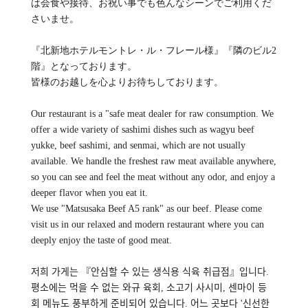
は会食や接待、お祝い事でも色んなシーンでご利用くだ
さいませ。
『北新地ホテルモントレ・ル・フレール様』『隣のビル2
階』となっております。
皆様のお越しを心よりお待ちしております。
Our restaurant is a "safe meat dealer for raw consumption. We
offer a wide variety of sashimi dishes such as wagyu beef
yukke, beef sashimi, and senmai, which are not usually
available. We handle the freshest raw meat available anywhere,
so you can see and feel the meat without any odor, and enjoy a
deeper flavor when you eat it.
We use "Matsusaka Beef A5 rank" as our beef. Please come
visit us in our relaxed and modern restaurant where you can
deeply enjoy the taste of good meat.
저희 가게는 『안심할 수 있는 생식용 식육 취급점』입니다.
평소에는 먹을 수 없는 와규 육회, 소고기 사시미, 센마이 등
회 메뉴도 풍부하게 준비되어 있습니다. 어느 곳보다 '신선한