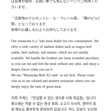
は会食や接待、お祝い事でも色んなシーンでご利用くだ
さいませ。
『北新地ホテルモントレ・ル・フレール様』『隣のビル2
階』となっております。
皆様のお越しを心よりお待ちしております。
Our restaurant is a "safe meat dealer for raw consumption. We
offer a wide variety of sashimi dishes such as wagyu beef
yukke, beef sashimi, and senmai, which are not usually
available. We handle the freshest raw meat available anywhere,
so you can see and feel the meat without any odor, and enjoy a
deeper flavor when you eat it.
We use "Matsusaka Beef A5 rank" as our beef. Please come
visit us in our relaxed and modern restaurant where you can
deeply enjoy the taste of good meat.
저희 가게는 『안심할 수 있는 생식용 식육 취급점』입니다.
평소에는 먹을 수 없는 와규 육회, 소고기 사시미, 센마이 등
회 메뉴도 풍부하게 준비되어 있습니다. 어느 곳보다 '신선한