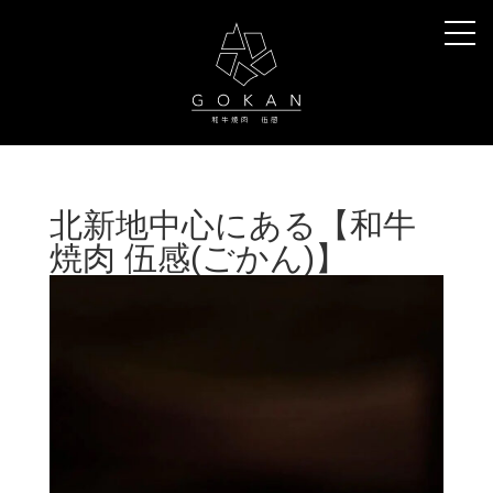
北新地中心にある【和牛
焼肉 伍感(ごかん)】