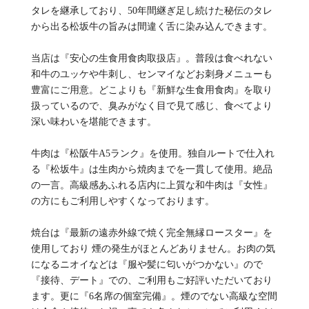
タレを継承しており、50年間継ぎ足し続けた秘伝のタレ
から出る松坂牛の旨みは間違く舌に染み込んできます。
当店は『安心の生食用食肉取扱店』。普段は食べれない
和牛のユッケや牛刺し、センマイなどお刺身メニューも
豊富にご用意。どこよりも『新鮮な生食用食肉』を取り
扱っているので、臭みがなく目で見て感じ、食べてより
深い味わいを堪能できます。
牛肉は『松阪牛A5ランク』を使用。独自ルートで仕入れ
る『松坂牛』は生肉から焼肉までを一貫して使用。絶品
の一言。高級感あふれる店内に上質な和牛肉は『女性』
の方にもご利用しやすくなっております。
焼台は『最新の遠赤外線で焼く完全無縁ロースター』を
使用しており 煙の発生がほとんどありません。お肉の気
になるニオイなどは『服や髪に匂いがつかない』ので
『接待、デート』での、ご利用もご好評いただいており
ます。更に『6名席の個室完備』。煙のでない高級な空間