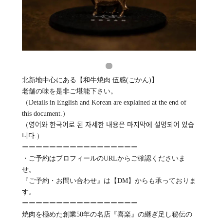
北新地中心にある【和牛焼肉 伍感(ごかん)】
老舗の味を是非ご堪能下さい。
（Details in English and Korean are explained at the end of
this document.）
（영어와 한국어로 된 자세한 내용은 마지막에 설명되어 있습
니다.）
ーーーーーーーーーーーーーーーーー
・ご予約はプロフィールのURLからご確認くださいま
せ。
『ご予約・お問い合わせ』は【DM】からも承っておりま
す。
ーーーーーーーーーーーーーーーーー
焼肉を極めた創業50年の名店『喜楽』の継ぎ足し秘伝の