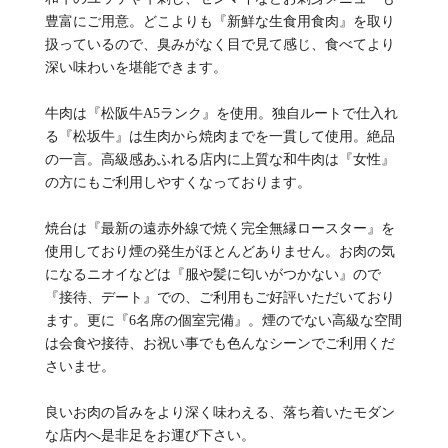
豊富にご用意。どこよりも『新鮮な生食用食肉』を取り
扱っているので、臭みがなく目で見て感じ、食べてより
深い味わいを堪能できます。
牛肉は『松阪牛A5ランク』を使用。独自ルートで仕入れ
る『松坂牛』は生肉から焼肉までを一貫して使用。絶品
の一言。高級感あふれる店内に上質な和牛肉は『女性』
の方にもご利用しやすくなっております。
焼台は『最新の遠赤外線で焼く完全無縁ロースター』を
使用しており煙の発生がほとんどありません。お肉の気
になるニオイなどは『服や髪に匂いがつかない』ので
『接待、デート』での、ご利用もご好評いただいており
ます。更に『6名席の個室完備』。煙のでない高級な空間
は会食や接待、お祝い事でも色んなシーンでご利用くだ
さいませ。
良いお肉の旨みをより深く味わえる、落ち着いたモダン
な店内へ是非足をお運び下さい。