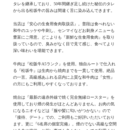
タレを継承しており、50年間継ぎ足し続けた秘伝のタレ
から出る松坂牛の旨みは間違く舌に染み込んできます。
当店は『安心の生食用食肉取扱店』。普段は食べれない
和牛のユッケや牛刺し、センマイなどお刺身メニューも
豊富にご用意。どこよりも『新鮮な生食用食肉』を取り
扱っているので、臭みがなく目で見て感じ、食べてより
深い味わいを堪能できます。
牛肉は『松阪牛A5ランク』を使用。独自ルートで仕入れ
る『松坂牛』は生肉から焼肉までを一貫して使用。絶品
の一言。高級感あふれる店内に上質な和牛肉は『女性』
の方にもご利用しやすくなっております。
焼台は『最新の遠赤外線で焼く完全無縁ロースター』を
使用しており煙の発生がほとんどありません。お肉の気
になるニオイなどは『服や髪に匂いがつかない』ので
『接待、デート』での、ご利用もご好評いただいており
ます。更に『6名席の個室完備』。煙のでない高級な空間