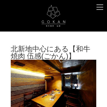
北新地中心にある【和牛
焼肉 伍感(ごかん)】