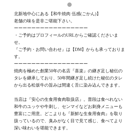
北新地中心にある【和牛焼肉 伍感(ごかん)】
老舗の味を是非ご堪能下さい。
ーーーーーーーーーーーーーーーーー
・ご予約はプロフィールのURLからご確認くださいま
せ。
『ご予約・お問い合わせ』は【DM】からも承っておりま
す。
ーーーーーーーーーーーーーーーーー
焼肉を極めた創業50年の名店『喜楽』の継ぎ足し秘伝の
タレを継承しており、50年間継ぎ足し続けた秘伝のタレ
から出る松坂牛の旨みは間違く舌に染み込んできます。
当店は『安心の生食用食肉取扱店』。普段は食べれない
和牛のユッケや牛刺し、センマイなどお刺身メニューも
豊富にご用意。どこよりも『新鮮な生食用食肉』を取り
扱っているので、臭みがなく目で見て感じ、食べてより
深い味わいを堪能できます。