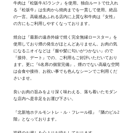
牛肉は『松阪牛A5ランク』を使用。独自ルートで仕入れ
る『松坂牛』は生肉から焼肉までを一貫して使用。絶品
の一言。高級感あふれる店内に上質な和牛肉は『女性』
の方にもご利用しやすくなっております。
焼台は『最新の遠赤外線で焼く完全無縁ロースター』を
使用しており煙の発生がほとんどありません。お肉の気
になるニオイなどは『服や髪に匂いがつかない』ので
『接待、デート』での、ご利用もご好評いただいており
ます。更に『6名席の個室完備』。煙のでない高級な空間
は会食や接待、お祝い事でも色んなシーンでご利用くだ
さいませ。
良いお肉の旨みをより深く味わえる、落ち着いたモダン
な店内へ是非足をお運び下さい。
『北新地ホテルモントレ・ル・フレール様』『隣のビル2
階』となっております。
皆様のお越しを心よりお待ちしております。