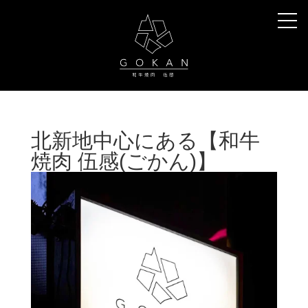
北新地中心にある【和牛
焼肉 伍感(ごかん)】