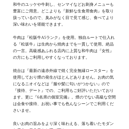
和牛のユッケや牛刺し、センマイなどお刺身メニューも
豊富にご用意。どこよりも『新鮮な生食用食肉』を取り
扱っているので、臭みがなく目で見て感じ、食べてより
深い味わいを堪能できます。
牛肉は『松阪牛A5ランク』を使用。独自ルートで仕入れ
る『松坂牛』は生肉から焼肉までを一貫して使用。絶品
の一言。高級感あふれる店内に上質な和牛肉は『女性』
の方にもご利用しやすくなっております。
焼台は『最新の遠赤外線で焼く完全無縁ロースター』を
使用しており煙の発生がほとんどありません。お肉の気
になるニオイなどは『服や髪に匂いがつかない』ので
『接待、デート』での、ご利用もご好評いただいており
ます。更に『6名席の個室完備』。煙のでない高級な空間
は会食や接待、お祝い事でも色んなシーンでご利用くだ
さいませ。
良いお肉の旨みをより深く味わえる、落ち着いたモダン