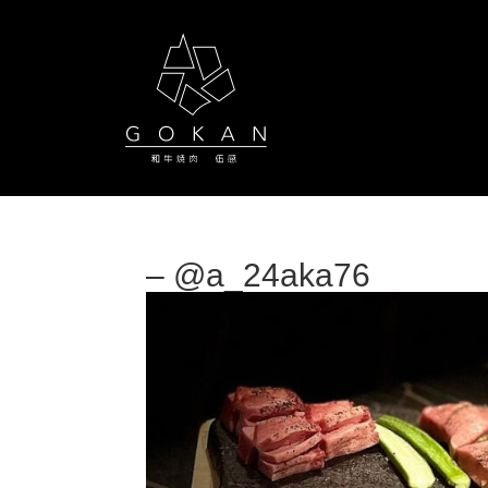
– @a_24aka76