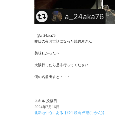
- @a_24aka76
昨日の夜お世話になった焼肉屋さん
美味しかった〜
大阪行ったら是非行ってください
僕の名前出すと・・・
スキル
投稿日
2024年7月16日
北新地中心にある【和牛焼肉 伍感(ごかん)】