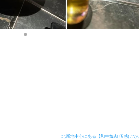
北新地中心にある【和牛焼肉 伍感(ごか