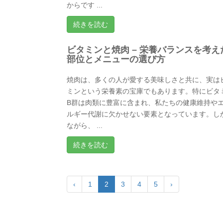
からです ...
続きを読む
ビタミンと焼肉 – 栄養バランスを考え
部位とメニューの選び方
焼肉は、多くの人が愛する美味しさと共に、実は
ミンという栄養素の宝庫でもあります。特にビタ
B群は肉類に豊富に含まれ、私たちの健康維持や
ルギー代謝に欠かせない要素となっています。し
ながら、 ...
続きを読む
‹
1
2
3
4
5
›