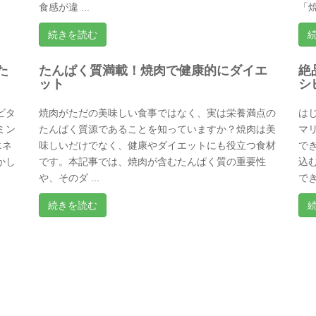
食感が違 ...
「焼
続きを読む
た
たんぱく質満載！焼肉で健康的にダイエ
絶
ット
シ
ビタ
焼肉がただの美味しい食事ではなく、実は栄養満点の
は
ミン
たんぱく質源であることを知っていますか？焼肉は美
マ
エネ
味しいだけでなく、健康やダイエットにも役立つ食材
で
かし
です。本記事では、焼肉が含むたんぱく質の重要性
込
や、そのダ ...
でき
続きを読む