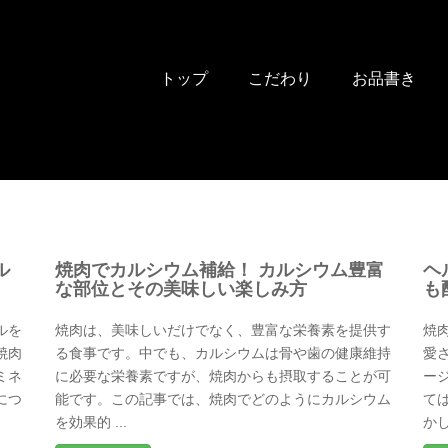
トップ
こだわり
お品書き
ル
焼肉でカルシウム補給！ カルシウム豊富
ヘ
な部位とその美味しい楽しみ方
も
ルを
焼肉は、美味しいだけでなく、豊富な栄養素を提供す
焼
焼肉
る食事です。中でも、カルシウムは骨や歯の健康維持
愛
ミネ
に必要な栄養素ですが、焼肉からも摂取することが可
ー
につ
能です。この記事では、焼肉でどのようにカルシウム
て
を効果的 ...
かし