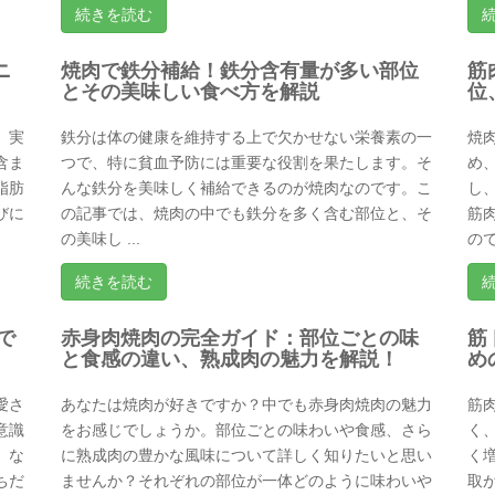
続きを読む
ニ
焼肉で鉄分補給！鉄分含有量が多い部位
筋
とその美味しい食べ方を解説
位
、実
鉄分は体の健康を維持する上で欠かせない栄養素の一
焼
含ま
つで、特に貧血予防には重要な役割を果たします。そ
め
脂肪
んな鉄分を美味しく補給できるのが焼肉なのです。こ
し
びに
の記事では、焼肉の中でも鉄分を多く含む部位と、そ
筋
の美味し ...
ので
続きを読む
で
赤身肉焼肉の完全ガイド：部位ごとの味
筋
と食感の違い、熟成肉の魅力を解説！
め
愛さ
あなたは焼肉が好きですか？中でも赤身肉焼肉の魅力
筋
意識
をお感じでしょうか。部位ごとの味わいや食感、さら
く
。な
に熟成肉の豊かな風味について詳しく知りたいと思い
く
ちだ
ませんか？それぞれの部位が一体どのように味わいや
取