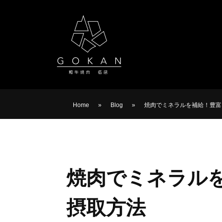
Home
»
Blog
»
焼肉でミネラルを補給！豊富
焼肉でミネラル
摂取方法